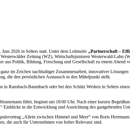
 Juni 2026 in Selters statt. Unter dem Leitmotiv
„Partnerschaft – Effi
esterwälder Zeitung (WZ), Wirtschaftsjunioren Westerwald-Lahn (WJ
er aus Politik, Bildung, Forschung und Gesellschaft zu einem Abend 
 ganz im Zeichen nachhaltiger Zusammenarbeit, innovativer Lösungen u
ng, die den persönlichen Austausch in den Mittelpunkt stellt.
s in Ransbach-Baumbach oder bei den Schütz Werken in Selters einen B
Hennemann führt, beginnt um 18:00 Uhr. Nach einer kurzen Begrüßung
nik“ Einblicke in die Entwicklung und Ausrichtung des gastgebenden Un
ulsvortrag „Allein zwischen Himmel und Meer“ von Boris Herrmann. De
n, die auch für Unternehmen von hoher Relevanz sind.