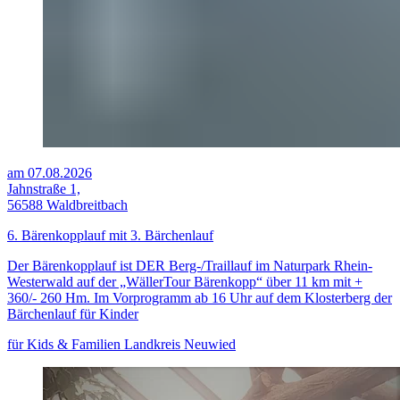
am 07.08.2026
Jahnstraße 1,
56588 Waldbreitbach
6. Bärenkopplauf mit 3. Bärchenlauf
Der Bärenkopplauf ist DER Berg-/Traillauf im Naturpark Rhein-
Westerwald auf der „WällerTour Bärenkopp“ über 11 km mit +
360/- 260 Hm. Im Vorprogramm ab 16 Uhr auf dem Klosterberg der
Bärchenlauf für Kinder
für Kids & Familien
Landkreis Neuwied