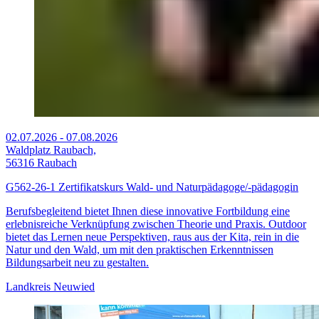
02.07.2026
-
07.08.2026
Waldplatz Raubach,
56316 Raubach
G562-26-1 Zertifikatskurs Wald- und Naturpädagoge/-pädagogin
Berufsbegleitend bietet Ihnen diese innovative Fortbildung eine
erlebnisreiche Verknüpfung zwischen Theorie und Praxis. Outdoor
bietet das Lernen neue Perspektiven, raus aus der Kita, rein in die
Natur und den Wald, um mit den praktischen Erkenntnissen
Bildungsarbeit neu zu gestalten.
Landkreis Neuwied