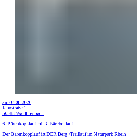
am 07.08.2026
Jahnstraße 1,
56588 Waldbreitbach
6. Bärenkopplauf mit 3. Bärchenlauf
Der Bärenkopplauf ist DER Berg-/Traillauf im Naturpark Rhein-