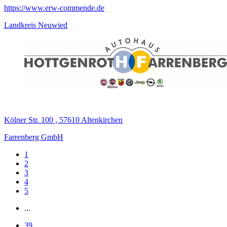
https://www.erw-commende.de
Landkreis Neuwied
Kölner Str. 100 , 57610 Altenkirchen
Farrenberg GmbH
1
2
3
4
5
...
39