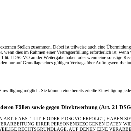
 externen Stellen zusammen. Dabei ist teilweise auch eine Übermittlung
 wenn dies im Rahmen einer Vertragserfüllung erforderlich ist, wenn wi
s. 1 lit. f DSGVO an der Weitergabe haben oder wenn eine sonstige Re
n nur auf Grundlage eines gültigen Vertrags über Auftragsverarbeitun
inwilligung möglich. Sie können eine bereits erteilte Einwilligung jed
nderen Fällen sowie gegen Direktwerbung (Art. 21 DS
. 6 ABS. 1 LIT. E ODER F DSGVO ERFOLGT, HABEN SIE
VERARBEITUNG IHRER PERSONENBEZOGENEN DATEN WIDE
EWEILIGE RECHTSGRUNDLAGE, AUF DENEN EINE VERARBE