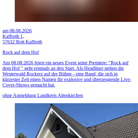
am 08.08.2026
Kaffroth 1,
57632 Rott Kaffroth
Rock auf dem Hof
Am 08.08.2026 feiert ein neues Event seine Premiere: "Rock auf
dem Hof " geht erstmals an den Start. Als Headliner stehen die
Westerwald Rockerz auf der Bühne - eine Band, die sich in
kürzester Zeit einen Namen für explosive und überzeugende Live-
Cover-Shows gemacht hat.
ohne Anmeldung
Landkreis Altenkirchen