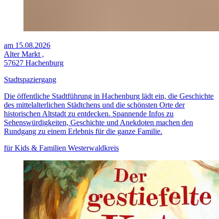
am 15.08.2026
Alter Markt ,
57627 Hachenburg
Stadtspaziergang
Die öffentliche Stadtführung in Hachenburg lädt ein, die Geschichte
des mittelalterlichen Städtchens und die schönsten Orte der
historischen Altstadt zu entdecken. Spannende Infos zu
Sehenswürdigkeiten, Geschichte und Anekdoten machen den
Rundgang zu einem Erlebnis für die ganze Familie.
für Kids & Familien
Westerwaldkreis