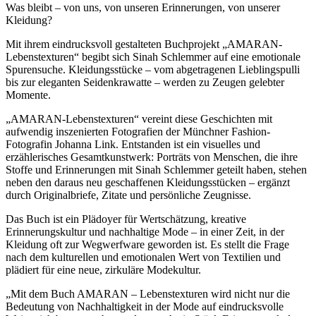
Was bleibt – von uns, von unseren Erinnerungen, von unserer
Kleidung?
Mit ihrem eindrucksvoll gestalteten Buchprojekt „AMARAN-
Lebenstexturen“ begibt sich Sinah Schlemmer auf eine emotionale
Spurensuche. Kleidungsstücke – vom abgetragenen Lieblingspulli
bis zur eleganten Seidenkrawatte – werden zu Zeugen gelebter
Momente.
„AMARAN-Lebenstexturen“ vereint diese Geschichten mit
aufwendig inszenierten Fotografien der Münchner Fashion-
Fotografin Johanna Link. Entstanden ist ein visuelles und
erzählerisches Gesamtkunstwerk: Porträts von Menschen, die ihre
Stoffe und Erinnerungen mit Sinah Schlemmer geteilt haben, stehen
neben den daraus neu geschaffenen Kleidungsstücken – ergänzt
durch Originalbriefe, Zitate und persönliche Zeugnisse.
Das Buch ist ein Plädoyer für Wertschätzung, kreative
Erinnerungskultur und nachhaltige Mode – in einer Zeit, in der
Kleidung oft zur Wegwerfware geworden ist. Es stellt die Frage
nach dem kulturellen und emotionalen Wert von Textilien und
plädiert für eine neue, zirkuläre Modekultur.
„Mit dem Buch AMARAN – Lebenstexturen wird nicht nur die
Bedeutung von Nachhaltigkeit in der Mode auf eindrucksvolle