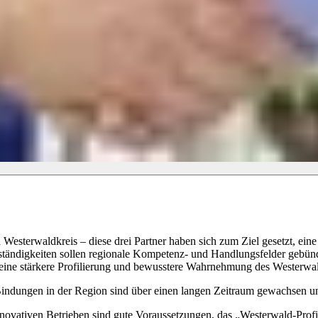
esterwaldkreis – diese drei Partner haben sich zum Ziel gesetzt, ei
ständigkeiten sollen regionale Kompetenz- und Handlungsfelder gebün
 eine stärkere Profilierung und bewusstere Wahrnehmung des Westerwa
en Bindungen in der Region sind über einen langen Zeitraum gewachsen 
 innovativen Betrieben sind gute Voraussetzungen, das „Westerwald-Prof