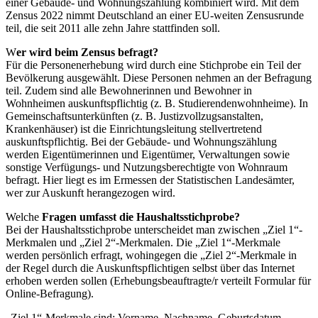
einer Gebäude- und Wohnungszählung kombiniert wird. Mit dem
Zensus 2022 nimmt Deutschland an einer EU-weiten Zensusrunde
teil, die seit 2011 alle zehn Jahre stattfinden soll.
W
er wird beim Zensus befragt?
Für die Personenerhebung wird durch eine Stichprobe ein Teil der
Bevölkerung ausgewählt. Diese Personen nehmen an der Befragung
teil. Zudem sind alle Bewohnerinnen und Bewohner in
Wohnheimen auskunftspflichtig (z. B. Studierendenwohnheime). In
Gemeinschaftsunterkünften (z. B. Justizvollzugsanstalten,
Krankenhäuser) ist die Einrichtungsleitung stellvertretend
auskunftspflichtig. Bei der Gebäude- und Wohnungszählung
werden Eigentümerinnen und Eigentümer, Verwaltungen sowie
sonstige Verfügungs- und Nutzungsberechtigte von Wohnraum
befragt. Hier liegt es im Ermessen der Statistischen Landesämter,
wer zur Auskunft herangezogen wird.
Welche
Fragen umfasst die Haushaltsstichprobe?
Bei der Haushaltsstichprobe unterscheidet man zwischen „Ziel 1“-
Merkmalen und „Ziel 2“-Merkmalen. Die „Ziel 1“-Merkmale
werden persönlich erfragt, wohingegen die „Ziel 2“-Merkmale in
der Regel durch die Auskunftspflichtigen selbst über das Internet
erhoben werden sollen (Erhebungsbeauftragte/r verteilt Formular für
Online-Befragung).
„Ziel 1“-Merkmale sind: Vorname, Nachname, Geburtsdatum,