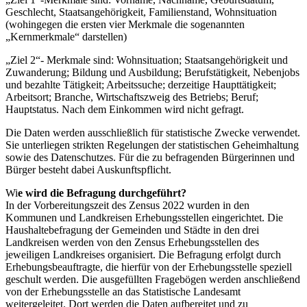
Geschlecht, Staatsangehörigkeit, Familienstand, Wohnsituation
(wohingegen die ersten vier Merkmale die sogenannten
„Kernmerkmale“ darstellen)
„Ziel 2“- Merkmale sind: Wohnsituation; Staatsangehörigkeit und
Zuwanderung; Bildung und Ausbildung; Berufstätigkeit, Nebenjobs
und bezahlte Tätigkeit; Arbeitssuche; derzeitige Haupttätigkeit;
Arbeitsort; Branche, Wirtschaftszweig des Betriebs; Beruf;
Hauptstatus. Nach dem Einkommen wird nicht gefragt.
Die Daten werden ausschließlich für statistische Zwecke verwendet.
Sie unterliegen strikten Regelungen der statistischen Geheimhaltung
sowie des Datenschutzes. Für die zu befragenden Bürgerinnen und
Bürger besteht dabei Auskunftspflicht.
Wi
e wird die Befragung durchgeführt?
In der Vorbereitungszeit des Zensus 2022 wurden in den
Kommunen und Landkreisen Erhebungsstellen eingerichtet. Die
Haushaltebefragung der Gemeinden und Städte in den drei
Landkreisen werden von den Zensus Erhebungsstellen des
jeweiligen Landkreises organisiert. Die Befragung erfolgt durch
Erhebungsbeauftragte, die hierfür von der Erhebungsstelle speziell
geschult werden. Die ausgefüllten Fragebögen werden anschließend
von der Erhebungsstelle an das Statistische Landesamt
weitergeleitet. Dort werden die Daten aufbereitet und zu