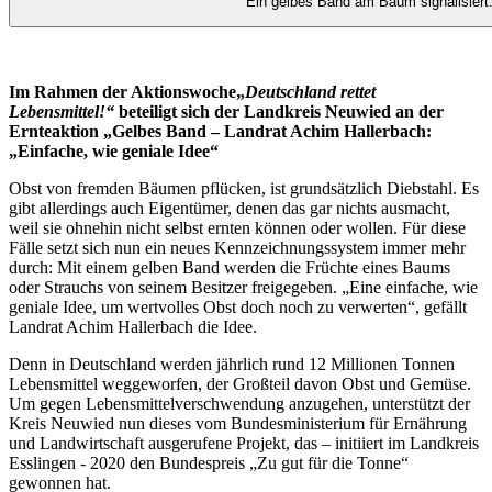
Ein gelbes Band am Baum signalisiert:
Im Rahmen der Aktionswoche„
Deutschland rettet
Lebensmittel!“
beteiligt sich der Landkreis Neuwied an der
Ernteaktion „Gelbes Band – Landrat Achim Hallerbach:
„Einfache, wie geniale Idee“
Obst von fremden Bäumen pflücken, ist grundsätzlich Diebstahl. Es
gibt allerdings auch Eigentümer, denen das gar nichts ausmacht,
weil sie ohnehin nicht selbst ernten können oder wollen. Für diese
Fälle setzt sich nun ein neues Kennzeichnungssystem immer mehr
durch: Mit einem gelben Band werden die Früchte eines Baums
oder Strauchs von seinem Besitzer freigegeben. „Eine einfache, wie
geniale Idee, um wertvolles Obst doch noch zu verwerten“, gefällt
Landrat Achim Hallerbach die Idee.
Denn in Deutschland werden jährlich rund 12 Millionen Tonnen
Lebensmittel weggeworfen, der Großteil davon Obst und Gemüse.
Um gegen Lebensmittelverschwendung anzugehen, unterstützt der
Kreis Neuwied nun dieses vom Bundesministerium für Ernährung
und Landwirtschaft ausgerufene Projekt, das – initiiert im Landkreis
Esslingen - 2020 den Bundespreis „Zu gut für die Tonne“
gewonnen hat.