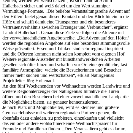
kennen, werden wir wertschätzen“, ist sich Landrat Achim
Hallerbach sicher und weiß dabei um den Wert stimmiger
Vermittlungs-Formate. „Die beliebte Veranstaltungsreihe Advent auf
den Höfen´ bietet genau diesen Kontakt und den Blick hinein in die
Höfe und schafft damit eine Transparenz und ein besonderes
Vertrauensverhältnis zwischen Erzeuger und Verbraucher“, ergänzt
Landrat Hallerbach. Genau diese Ziele verfolgen die Akteure mit
der vorweihnachtlichen Angebotsreihe. „BeiAdvent auf den Höfen‘
werden die regionalen Angebote auf eine besonders stimmungsvolle
Weise präsentiert. Essen und Trinken sind sehr regional inspiriert
und die Offerten kommen nicht selten komplett vom eigenen Hof.
Weitere regionale Aussteller mit kunsthandwerklichen Arbeiten
gesellen sich öfter hinzu und schaffen vor Ort eine gemütliche, fast
familiäre Atmosphäre, welche die Besucherinnen und Besucher
immer mehr suchen und wertschätzen“, erklärt Naturgenuss-
Projektleiter Jörg Hohenadl.
An den fünf Wochenenden vor Weihnachten werden Landwirte und
weitere Regionalerzeuger der Naturgenuss-Initiative die Türen
öffnen und den Besuchern bei einer vorweihnachtlichen Landpartie
die Möglichkeit bieten, sie genauer kennenzulernen.
Je nach Platz und Möglichkeiten, wird es kleinere und größere
Genusserlebnisse mit weiteren regionalen Partnern geben, die
ebenfalls dazu einladen, zu probieren, einzukaufen und vielleicht
das ein oder andere wohlschmeckende Weihnachtspräsent für
Freunde und Familie zu finden. „Den Veranstaltern geht es darum,