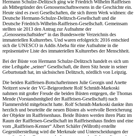
Hermann Schulze-Delitzsch ging wie Friedrich Wilhelm Raiffeisen
als Mitbegründer des Genossenschaftswesens in die Geschichte ein.
Heute sind es zwei Gesellschaften, die sich ihrem Werk widmen: die
Deutsche Hermann-Schulze-Delitzsch-Gesellschaft und die
Deutsche Friedrich-Wilhelm-Raiffeisen-Gesellschaft. Gemeinsam
stellten sie 2013 den Antrag zur Aufnahme der
„Genossenschaftsidee“ in das Bundesweite Verzeichnis des
immateriellen Kulturerbes. Und waren erfolgreich: 2016 entschied
sich die UNESCO in Addis Abeba für eine Aufnahme in die
repräsentative Liste des immateriellen Kulturerbes der Menschheit.
Bei der Büste von Hermann Schulze-Delitzsch handelt es sich um
eine Leihgabe „seiner“ Gesellschaft, die ihren Sitz heute in seiner
Geburtsstadt hat, im sächsischen Delitzsch, nördlich von Leipzig.
Die beiden Raiffeisen-Botschafterinnen Julie Georgis und Anette
Neitzert sowie der VG-Beigeordnete Rolf Schmidt-Markoski
nahmen mit großer Freude die beiden Büsten entgegen, die Thomas
Mende (Vorstandsmitglied der Raiffeisen-Gesellschaft) nach
Flammersfeld mitgebracht hatte. Rolf Schmidt-Markoski dankte ihm
herzlich und beurteilte die neuen Büsten als wertvolle Bereicherung
der Objekte im Raiffeisenhaus. Beide Büsten werden ihren Platz im
Raum der Raiffeisen-Gesellschaft im Raiffeisenhaus finden und eine
vom „Raiffeisen-Kenner“ Albert Schäfer (Willroth) erstellte
Gegenüberstellung wird die Merkmale und Unterscheidungen der