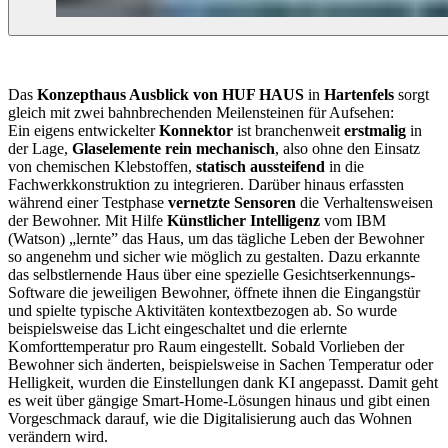
Das
Konzepthaus Ausblick von HUF HAUS
in
Hartenfels
sorgt
gleich mit zwei bahnbrechenden Meilensteinen für Aufsehen:
Ein eigens entwickelter
Konnektor
ist branchenweit
erstmalig
in
der Lage,
Glaselemente rein mechanisch
, also ohne den Einsatz
von chemischen Klebstoffen,
statisch aussteifend
in die
Fachwerkkonstruktion zu integrieren. Darüber hinaus erfassten
während einer Testphase
vernetzte Sensoren
die Verhaltensweisen
der Bewohner. Mit Hilfe
Künstlicher Intelligenz
vom IBM
(Watson) „lernte” das Haus, um das tägliche Leben der Bewohner
so angenehm und sicher wie möglich zu gestalten. Dazu erkannte
das selbstlernende Haus über eine spezielle Gesichtserkennungs-
Software die jeweiligen Bewohner, öffnete ihnen die Eingangstür
und spielte typische Aktivitäten kontextbezogen ab. So wurde
beispielsweise das Licht eingeschaltet und die erlernte
Komforttemperatur pro Raum eingestellt. Sobald Vorlieben der
Bewohner sich änderten, beispielsweise in Sachen Temperatur oder
Helligkeit, wurden die Einstellungen dank KI angepasst. Damit geht
es weit über gängige Smart-Home-Lösungen hinaus und gibt einen
Vorgeschmack darauf, wie die Digitalisierung auch das Wohnen
verändern wird.