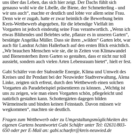
uns über das Leben, das sich hier zeigt. Der Dachs fühlt sich
genauso wohl wie die Libelle, die Biene, der Schmetterling - und
wir uns auch“, machte er deutlich und lobte vor allem seine Frau.
Denn wie er zugab, hatte er zwar heimlich die Bewerbung beim
Kreis-Wettbewerb abgegeben, für die lebendige Vielfalt im
Vorgarten ist jedoch eindeutig seine Frau verantwortlich. „Wenn ich
etwas Blühendes und Belebtes sehe, pflanze es in unseren Garten“,
bestätigte Angelika Müller. Dass sie ihren „wilden“ Garten lebt, war
auch für Landrat Achim Hallerbach auf den ersten Blick ersichtlich.
„Wir brauchen Menschen wie sie, die in Zeiten von Klimawandel
und Bienensterben ihren Garten so gestalten, dass er nicht nur toll
aussieht, sondern auch vielen Arten Lebensraum bietet“, hielt er fest.
Gabi Schäfer von der Stabsstelle Energie, Klima und Umwelt des
Kreises und ihr Pendant bei der Neuwieder Stadtverwaltung, Alena
Linke, zeigten sich erfreut, durch den Wettbewerb einen solchen
Vorgarten als Paradebeispiel präsentieren zu können. „Wichtig ist
uns zu zeigen, wie man einen Vorgarten schön, pflegeleicht und
natürlich gestalten kann. Schottergärten dagegen bilden
Wärmeinseln und binden keinen Feinstaub. Davon müssen wir
wegkommen“, machten sie deutlich.
Fragen zum Wettbewerb oder zu Umgestaltungsmöglichkeiten des
eigenen Gartens beantwortet Gabi Schäfer unter Tel: 02631/803-
650 oder per E-Mail an: gabi.schaefer@kreis-neuwied.de