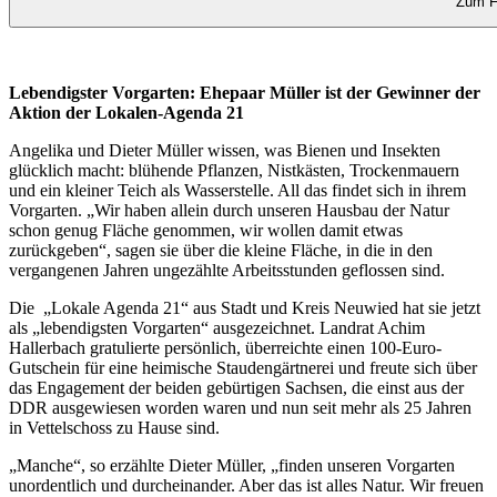
Zum Fo
Lebendigster Vorgarten: Ehepaar Müller ist der Gewinner der
Aktion der Lokalen-Agenda 21
Angelika und Dieter Müller wissen, was Bienen und Insekten
glücklich macht: blühende Pflanzen, Nistkästen, Trockenmauern
und ein kleiner Teich als Wasserstelle. All das findet sich in ihrem
Vorgarten. „Wir haben allein durch unseren Hausbau der Natur
schon genug Fläche genommen, wir wollen damit etwas
zurückgeben“, sagen sie über die kleine Fläche, in die in den
vergangenen Jahren ungezählte Arbeitsstunden geflossen sind.
Die „Lokale Agenda 21“ aus Stadt und Kreis Neuwied hat sie jetzt
als „lebendigsten Vorgarten“ ausgezeichnet. Landrat Achim
Hallerbach gratulierte persönlich, überreichte einen 100-Euro-
Gutschein für eine heimische Staudengärtnerei und freute sich über
das Engagement der beiden gebürtigen Sachsen, die einst aus der
DDR ausgewiesen worden waren und nun seit mehr als 25 Jahren
in Vettelschoss zu Hause sind.
„Manche“, so erzählte Dieter Müller, „finden unseren Vorgarten
unordentlich und durcheinander. Aber das ist alles Natur. Wir freuen