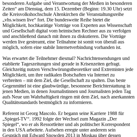
besonderen Aufgabe und Verantwortung der Medien in besonderen
Zeiten“ am Dienstag, dem 15. Dezember (Beginn: 19.30 Uhr) setzt
die Kreisvolkshochschule Altenkirchen die Veranstaltungsreihe
„vhs.wissen live“ fort. Die bundesweite Reihe bietet die
Möglichkeit, hochkarätige Vorträge von Experten aus Wissenschaft
und Gesellschaft digital vom heimischen Rechner aus zu verfolgen
und anschließend danach mit ihnen zu diskutieren. Die Vorträge
werden live gestreamt, eine Teilnahme ist somit von überall aus
möglich, sofern eine stabile Internetverbindung vorhanden ist.
Was erwartet die Teilnehmer diesmal? Nachrichtensendungen und
etablierte Tageszeitungen sind gerade in Krisenzeiten gefragt.
Gleichzeitig nutzen Verschwörungstheoretiker und Extremisten jede
Möglichkeit, um ihre radikalen Botschaften via Internet zu
verbreiten – mit dem Ziel, die Gesellschaft zu spalten. Das beste
Gegenmittel ist eine glaubwürdige, besonnene Berichterstattung in
jenen Medien, in denen Journalistinnen und Journalisten jeden Tag
aufs Neue um Wahrhaftigkeit ringen mit dem Ziel, nach anerkannten
Qualitätsstandards bestmöglich zu informieren.
Referent ist Georg Mascolo. Er begann seine Karriere 1988 für
„Spiegel-TV“. 1992 folgte der Wechsel zum Magazin „Der
Spiegel“, wo er als Ressortleiter und als politischer Korrespondent
in den USA arbeitete. Aufsehen erregte unter anderem sein
Gespräch mit Edward Snowden 2013 in Moskau über dessen