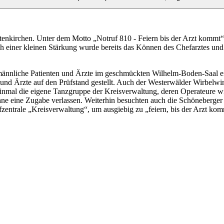
Altenkirchen. Unter dem Motto „Notruf 810 - Feiern bis der Arzt kommt
einer kleinen Stärkung wurde bereits das Können des Chefarztes und we
männliche Patienten und Ärzte im geschmückten Wilhelm-Boden-Saal e
 Ärzte auf den Prüfstand gestellt. Auch der Westerwälder Wirbelwind 
 einmal die eigene Tanzgruppe der Kreisverwaltung, deren Operateure 
 ohne eine Zugabe verlassen. Weiterhin besuchten auch die Schöneberg
ufzentrale „Kreisverwaltung“, um ausgiebig zu „feiern, bis der Arzt 