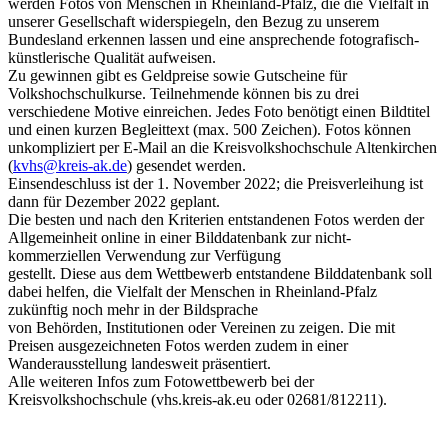
werden Fotos von Menschen in Rheinland-Pfalz, die die Vielfalt in
unserer Gesellschaft widerspiegeln, den Bezug zu unserem
Bundesland erkennen lassen und eine ansprechende fotografisch-
künstlerische Qualität aufweisen.
Zu gewinnen gibt es Geldpreise sowie Gutscheine für
Volkshochschulkurse. Teilnehmende können bis zu drei
verschiedene Motive einreichen. Jedes Foto benötigt einen Bildtitel
und einen kurzen Begleittext (max. 500 Zeichen). Fotos können
unkompliziert per E-Mail an die Kreisvolkshochschule Altenkirchen
(
kvhs@kreis-ak.de
) gesendet werden.
Einsendeschluss ist der 1. November 2022; die Preisverleihung ist
dann für Dezember 2022 geplant.
Die besten und nach den Kriterien entstandenen Fotos werden der
Allgemeinheit online in einer Bilddatenbank zur nicht-
kommerziellen Verwendung zur Verfügung
gestellt. Diese aus dem Wettbewerb entstandene Bilddatenbank soll
dabei helfen, die Vielfalt der Menschen in Rheinland-Pfalz
zukünftig noch mehr in der Bildsprache
von Behörden, Institutionen oder Vereinen zu zeigen. Die mit
Preisen ausgezeichneten Fotos werden zudem in einer
Wanderausstellung landesweit präsentiert.
Alle weiteren Infos zum Fotowettbewerb bei der
Kreisvolkshochschule (vhs.kreis-ak.eu oder 02681/812211).