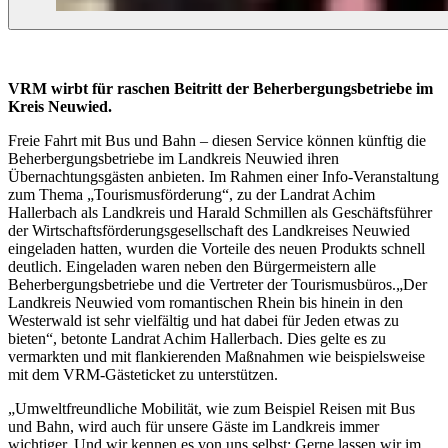
VRM wirbt für raschen Beitritt der Beherbergungsbetriebe im
Kreis Neuwied.
Freie Fahrt mit Bus und Bahn – diesen Service können künftig die
Beherbergungsbetriebe im Landkreis Neuwied ihren
Übernachtungsgästen anbieten. Im Rahmen einer Info-Veranstaltung
zum Thema „Tourismusförderung“, zu der Landrat Achim
Hallerbach als Landkreis und Harald Schmillen als Geschäftsführer
der Wirtschaftsförderungsgesellschaft des Landkreises Neuwied
eingeladen hatten, wurden die Vorteile des neuen Produkts schnell
deutlich. Eingeladen waren neben den Bürgermeistern alle
Beherbergungsbetriebe und die Vertreter der Tourismusbüros.„Der
Landkreis Neuwied vom romantischen Rhein bis hinein in den
Westerwald ist sehr vielfältig und hat dabei für Jeden etwas zu
bieten“, betonte Landrat Achim Hallerbach. Dies gelte es zu
vermarkten und mit flankierenden Maßnahmen wie beispielsweise
mit dem VRM-Gästeticket zu unterstützen.
„Umweltfreundliche Mobilität, wie zum Beispiel Reisen mit Bus
und Bahn, wird auch für unsere Gäste im Landkreis immer
wichtiger. Und wir kennen es von uns selbst: Gerne lassen wir im