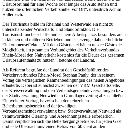
Urlaubsort mal für eine Woche oder länger das Auto stehen und
nutzen die öffentlichen Verkehrsmittel vor Ort“, unterstrich Achim
Hallerbach.
Der Tourismus bilde im Rheintal und Westerwald ein nicht zu
unterschätzender Wirtschafts- und Standortfaktor. Die
Tourismusbranche schaffe und sichere Arbeitsplätze, besonders auch
in kleinen und mittleren Betrieben und sie erzeuge dabei erhebliche
Einkommenseffekte. „Mit dem Gästeticket hätten unsere Gäste die
Möglichkeit, im gesamten Verbundgebiet des Verkehrsverbundes
Rhein-Mosel den Nahverkehr kostenlos für die Dauer des gesamten
Urlaubsaufenthalts zu nutzen“, betonte der Landrat.
Als Referent begrüßte der Landrat den Geschäftsführer des
Verkehrsverbundes Rhein-Mosel Stephan Pauly, der in seinem
Vortag die vertraglichen Rahmenbedingungen des neuen Angebotes
erläuterte. Dabei ist zunächst zwischen der VRM-Geschäftsstelle,
der Kreisverwaltung und den Verbandsgemeindeverwaltungen bzw.
der Stadtverwaltung Neuwied ein Grundlagenvertrag abzuschließen.
Ein weiterer Vertrag ist zwischen dem einzelnen
Beherbergungsbetrieb und der jeweiligen
Verbandsgemeindeverwaltung bzw. Stadtverwaltung Neuwied als
verantwortliche Clearing- und Abrechnungsstelle erforderlich.
Damit verpflichten sich die Beherbergungsbetriebe, für jeden Gast
und jede Übernachtung einen Betrag von 60 Cent an den