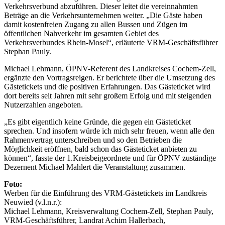
Verkehrsverbund abzuführen. Dieser leitet die vereinnahmten
Beträge an die Verkehrsunternehmen weiter. „Die Gäste haben
damit kostenfreien Zugang zu allen Bussen und Zügen im
öffentlichen Nahverkehr im gesamten Gebiet des
Verkehrsverbundes Rhein-Mosel“, erläuterte VRM-Geschäftsführer
Stephan Pauly.
Michael Lehmann, ÖPNV-Referent des Landkreises Cochem-Zell,
ergänzte den Vortragsreigen. Er berichtete über die Umsetzung des
Gästetickets und die positiven Erfahrungen. Das Gästeticket wird
dort bereits seit Jahren mit sehr großem Erfolg und mit steigenden
Nutzerzahlen angeboten.
„Es gibt eigentlich keine Gründe, die gegen ein Gästeticket
sprechen. Und insofern würde ich mich sehr freuen, wenn alle den
Rahmenvertrag unterschreiben und so den Betrieben die
Möglichkeit eröffnen, bald schon das Gästeticket anbieten zu
können“, fasste der 1.Kreisbeigeordnete und für ÖPNV zuständige
Dezernent Michael Mahlert die Veranstaltung zusammen.
Foto:
Werben für die Einführung des VRM-Gästetickets im Landkreis
Neuwied (v.l.n.r.):
Michael Lehmann, Kreisverwaltung Cochem-Zell, Stephan Pauly,
VRM-Geschäftsführer, Landrat Achim Hallerbach,