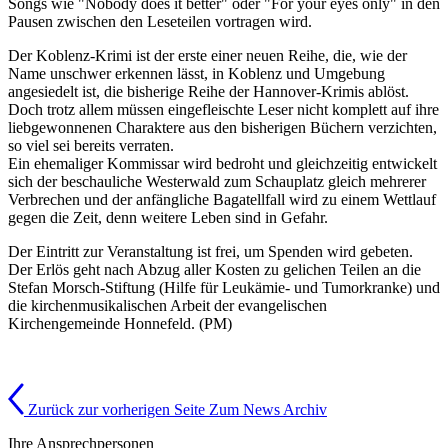
Songs wie "Nobody does it better" oder "For your eyes only" in den
Pausen zwischen den Leseteilen vortragen wird.
Der Koblenz-Krimi ist der erste einer neuen Reihe, die, wie der
Name unschwer erkennen lässt, in Koblenz und Umgebung
angesiedelt ist, die bisherige Reihe der Hannover-Krimis ablöst.
Doch trotz allem müssen eingefleischte Leser nicht komplett auf ihre
liebgewonnenen Charaktere aus den bisherigen Büchern verzichten,
so viel sei bereits verraten.
Ein ehemaliger Kommissar wird bedroht und gleichzeitig entwickelt
sich der beschauliche Westerwald zum Schauplatz gleich mehrerer
Verbrechen und der anfängliche Bagatellfall wird zu einem Wettlauf
gegen die Zeit, denn weitere Leben sind in Gefahr.
Der Eintritt zur Veranstaltung ist frei, um Spenden wird gebeten.
Der Erlös geht nach Abzug aller Kosten zu gelichen Teilen an die
Stefan Morsch-Stiftung (Hilfe für Leukämie- und Tumorkranke) und
die kirchenmusikalischen Arbeit der evangelischen
Kirchengemeinde Honnefeld. (PM)
Zurück zur vorherigen Seite
Zum News Archiv
Ihre Ansprechpersonen