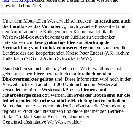
rel2_112023.pdf
Anschreiben und Bestellformular Westerwald-
Geschenkebox 2023
Unter dem Motto „Den Westerwald schmecken“
unterstützen auch
die Landkreise das Vorhaben
. „Durch gezielte Pressearbeit und
den Aufruf an unsere Kollegen in der Kommunalpolitik, die
Westerwald-Box auch bevorzugt an Jubilare zu verschenken,
unterstützen wir diese
großartige Idee zur Stärkung der
Vermarktung von Produkten unserer Region
“ versprechen die
Landräte der drei kooperierenden Kreise Peter Enders (AK), Achim
Hallerbach (NR) und Achim Schwickert (WW).
Damit stehen sie nicht allein. „Neben der Westerwaldbox selbst
geben wir einen
Flyer
heraus, in dem
alle teilnehmenden
Direktvermarkter gelistet
sind. Diese Information wird noch in der
Vorweihnachtszeit an über 1.000 Unternehmen im Westerwald
versendet um für die Westerwald-Box als
Firmen- und
Mitarbeitergeschenk
zu werben.
Im Preis der Boxen sind für die
teilnehmenden Betriebe sämtliche Marketingkosten enthalten.
So möchten wir zusammen mit den Landkreisen die Vermarktung
regionaler Produkte unterstützen und die teilnehmenden Betriebe
stärken“, erklärt Sandra Köster, Vorständin der
Gemeinschaftsinitiative Wir Westerwälder.