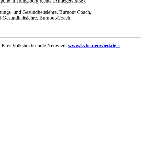
elle in Hüngsberg rechts (Anliegerstraße).
nnungs- und Gesundheitslehre, Burnout-Coach,
nd Gesundheitslehre, Burnout-Coach.
r KreisVolkshochschule Neuwied:
www.kvhs-neuwied.de
»