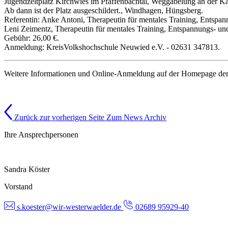
Jugendzeltplatz Kirchwies im Pfaffenbachtal, Weggabelung an der Kap
Ab dann ist der Platz ausgeschildert., Windhagen, Hüngsberg.
Referentin: Anke Antoni, Therapeutin für mentales Training, Entspa
Leni Zeimentz, Therapeutin für mentales Training, Entspannungs- u
Gebühr: 26,00 €.
Anmeldung: KreisVolkshochschule Neuwied e.V. - 02631 347813.
Weitere Informationen und Online-Anmeldung auf der Homepage de
Zurück zur vorherigen Seite
Zum News Archiv
Ihre Ansprechpersonen
Sandra Köster
Vorstand
s.koester@wir-westerwaelder.de
02689 95929-40