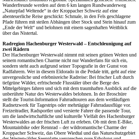
Wanderfreunde werden auf dem 6 km langen Rundwanderweg
„Naturpfad Weltende“ in der Kroppacher Schweiz auf eine
abenteuerliche Reise geschickt: Schmale, in den Fels geschlagene
Pfade führen mit steilen Abhängen über Stock und Stein hinauf zum
„Ende der Welt“ und belohnen mit einem sagenhaften Weitblick
über das Nistertal.
Radregion Hachenburger Westerwald – Entschleunigung auf
zwei Rädern
Der Hachenburger Westerwald nimmt mit seinen grünen Weiten und
seinem romantischen Charme nicht nur Wanderfans für sich ein,
sondern steht auch aufgrund seiner Topografie in der Gunst von
Radfahrern. Wer in diesem Eldorado in die Pedale tritt, geht auf eine
unvergessliche und erlebnisreiche Radreise: Bei frischer Luft durch
tiefgrüne Wälder, erfrischende Flusstäler über die Berge des
Mittelgebirges fahren und sich mit dem traumhaften Ausblick auf die
unberührte Natur des Westerwaldes belohnen. In der Broschüre
stellt die Tourist-Information Fahrradtouren aus dem weitläufigen
Radnetzwerk für Tagestrips oder mehrtägige Fahrradausflüge vor.
Freizeitradler, Radsportler und versierte Fahrer die passende Tour,
um die landwirtschaftliche und kulturelle Vielfalt des Hachenburger
Westerwaldes an der frischen Luft zu erleben. Ob mit dem E-Bike,
Mountainbike oder Rennrad – der wildromantische Charme der
Kroppacher Schweiz, das Obere Wiedtal und das Naturschutzgebiet
der Westerwälder Seenplatte versprechen pure Erholung und