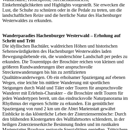
Einkehrmöglichkeiten und Highlights vorgestellt. Sie erwecken die
Lust, die Schuhe zu schnüren oder in die Pedale zu treten, um die
landschaftlichen Reize und die herrliche Natur des Hachenburger
Westerwaldes zu erkunden.
Wanderparadies Hachenburger Westerwald – Erholung auf
Schritt und Tritt
Die idyllischen Bachtäler, waldreichen Höhen und historischen
Sehenswürdigkeiten des Hachenburger Westerwaldes laden
Bewegungsliebende ein, die wunderschöne Landschaft per pedes zu
erkunden. Die Tourentipps der Broschüre reichen von kleinen und
größeren Rundwanderungen über anspruchsvolle
Streckenwanderungen bis hin zu zertifizierten
Qualitätswanderwegen. Ob ein erholsamer Spaziergang auf ebenen
Wegen, eine leichte bis mittlere Wanderung mit sportlichen
Steigungen durch Wald und Täler oder Touren für anspruchsvolle
Wanderer mit Erlebnis-Charakter – die Broschüre stellt Touren für
jeden Wandertypen bereit, um das eindrucksvolle Naturpanorama im
Rhythmus der eigenen Schritte zu erkunden. Ein gemütlicher
Spaziergang von rund 2 km um die Abtei Marienstatt gewährt
Einblicke in das klösterliche Leben der Zisterziensermönche: Durch
den blühenden Klostergarten des Wallfahrtsortes schlendern, in der
heiligen Zisterzienserkirche Besinnung finden und im rustikalen
Marienstatter Brauhaus regionale Spezialitäten genießen. Trittsichere