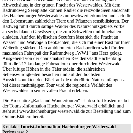
Abwechslung in der grünen Pracht des Westerwaldes. Mit dem
Radrundweg Seenplatte können Radler die reizvolle Seenlandschaft
des Hachenburger Westerwaldes unbeschwert erkunden und sich für
den Lebensraum zahlreicher Tiere und Pflanzen sensibilisieren. Der
Radweg führt durch saftige Wälder des Naturschutzgebiets vorbei
an sechs blauen Gewässern, die zum Schweifen und Innehalten
einladen. Auf den idyllischen Seeufern lässt sich die Pracht an
Wasser- und Watvögeln beobachten, die sich mit einer Rast für Ihren
Weiterflug stärken. Den ambitionierten Radsportlern wird für den
maximalen Fahrspaß der Radrundweg „WW1“ ans Herz gelegt.
Ausgehend von der charismatischen Residenzstadt Hachenburg
führt die 212 km lange Fahrradtour quer durch den Westerwald.
Über luftige Höhen in die Täler radeln, die zahlreichen
Sehenswürdigkeiten besuchen und auf den höchsten
Aussichtspunkten den Blick auf die unberührte Natur einfangen -
bei dieser mehrtägigen Tour wird die regionale Vielfalt des
Westerwaldes in seiner vollen Pracht erlebbar.
Die Broschüre „Rad- und Wandertouren“ ist ab sofort kostenfrei bei
der Tourist-Information Hachenburger Westerwald erhältlich und
steht auf www.hachenburger-westerwald.de zur Bestellung und zum
Online-Blättern bereit.
Kontakt:
Tourist-Information Hachenburger Westerwald
Perlengasse 2