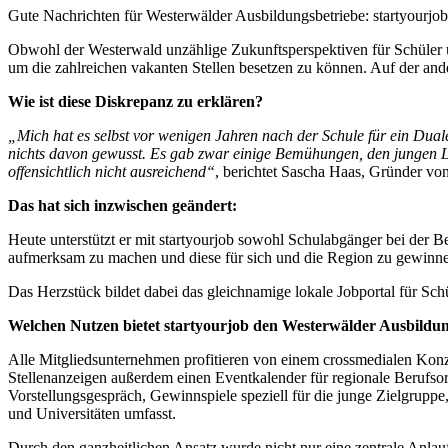
Gute Nachrichten für Westerwälder Ausbildungsbetriebe: startyourjo
Obwohl der Westerwald unzählige Zukunftsperspektiven für Schüler u
um die zahlreichen vakanten Stellen besetzen zu können. Auf der ande
Wie ist diese Diskrepanz zu erklären?
„Mich hat es selbst vor wenigen Jahren nach der Schule für ein Dual
nichts davon gewusst. Es gab zwar einige Bemühungen, den jungen L
offensichtlich nicht ausreichend“
, berichtet Sascha Haas, Gründer von
Das hat sich inzwischen geändert:
Heute unterstützt er mit startyourjob sowohl Schulabgänger bei der B
aufmerksam zu machen und diese für sich und die Region zu gewinn
Das Herzstück bildet dabei das gleichnamige lokale Jobportal für Sc
Welchen Nutzen bietet startyourjob den Westerwälder Ausbildu
Alle Mitgliedsunternehmen profitieren von einem crossmedialen Kon
Stellenanzeigen außerdem einen Eventkalender für regionale Berufso
Vorstellungsgespräch, Gewinnspiele speziell für die junge Zielgrupp
und Universitäten umfasst.
Durch den ganzheitlichen Ansatz wurde nicht nur eine zentrale Anl