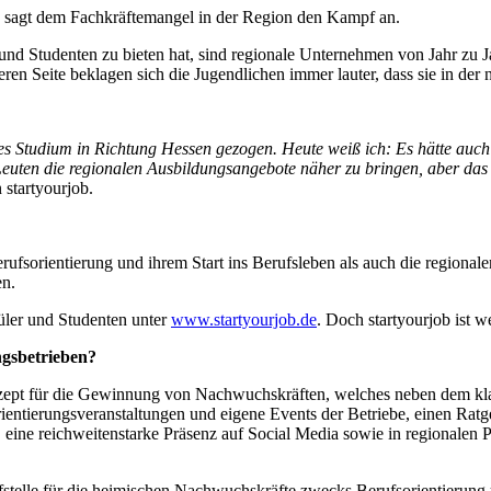
b sagt dem Fachkräftemangel in der Region den Kampf an.
nd Studenten zu bieten hat, sind regionale Unternehmen von Jahr zu J
ren Seite beklagen sich die Jugendlichen immer lauter, dass sie in de
es Studium in Richtung Hessen gezogen. Heute weiß ich: Es hätte auch
euten die regionalen Ausbildungsangebote näher zu bringen, aber das 
 startyourjob.
erufsorientierung und ihrem Start ins Berufsleben als auch die region
en.
hüler und Studenten unter
www.startyourjob.de
. Doch startyourjob ist w
ngsbetrieben?
zept für die Gewinnung von Nachwuchskräften, welches neben dem klas
rientierungsveranstaltungen und eigene Events der Betriebe, einen Ra
e, eine reichweitenstarke Präsenz auf Social Media sowie in regionale
aufstelle für die heimischen Nachwuchskräfte zwecks Berufsorientier