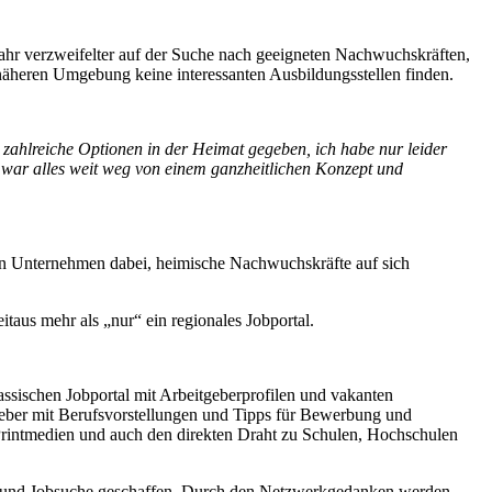
ahr verzweifelter auf der Suche nach geeigneten Nachwuchskräften,
r näheren Umgebung keine interessanten Ausbildungsstellen finden.
 zahlreiche Optionen in der Heimat gegeben, ich habe nur leider
war alles weit weg von einem ganzheitlichen Konzept und
alen Unternehmen dabei, heimische Nachwuchskräfte auf sich
eitaus mehr als „nur“ ein regionales Jobportal.
sischen Jobportal mit Arbeitgeberprofilen und vakanten
tgeber mit Berufsvorstellungen und Tipps für Bewerbung und
n Printmedien und auch den direkten Draht zu Schulen, Hochschulen
ung und Jobsuche geschaffen. Durch den Netzwerkgedanken werden