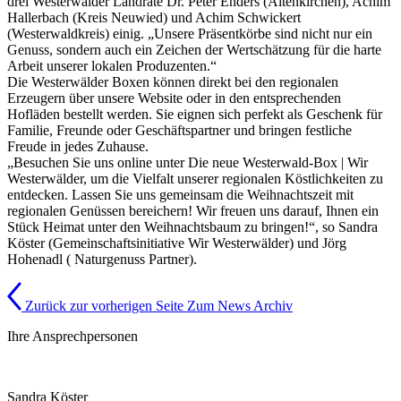
drei Westerwälder Landräte Dr. Peter Enders (Altenkirchen), Achim
Hallerbach (Kreis Neuwied) und Achim Schwickert
(Westerwaldkreis) einig. „Unsere Präsentkörbe sind nicht nur ein
Genuss, sondern auch ein Zeichen der Wertschätzung für die harte
Arbeit unserer lokalen Produzenten.“
Die Westerwälder Boxen können direkt bei den regionalen
Erzeugern über unsere Website oder in den entsprechenden
Hofläden bestellt werden. Sie eignen sich perfekt als Geschenk für
Familie, Freunde oder Geschäftspartner und bringen festliche
Freude in jedes Zuhause.
„Besuchen Sie uns online unter Die neue Westerwald-Box | Wir
Westerwälder, um die Vielfalt unserer regionalen Köstlichkeiten zu
entdecken. Lassen Sie uns gemeinsam die Weihnachtszeit mit
regionalen Genüssen bereichern! Wir freuen uns darauf, Ihnen ein
Stück Heimat unter den Weihnachtsbaum zu bringen!“, so Sandra
Köster (Gemeinschaftsinitiative Wir Westerwälder) und Jörg
Hohenadl ( Naturgenuss Partner).
Zurück zur vorherigen Seite
Zum News Archiv
Ihre Ansprechpersonen
Sandra Köster