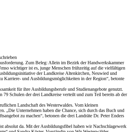
eschrieben
erausforderung. Zum Beleg: Allein im Bezirk der Handwerkskammer
so wichtiger ist es, junge Menschen frühzeitig auf die vielfältigen
sbildungsinitiative der Landkreise Altenkirchen, Neuwied und
zu Karriere- und Ausbildungsmöglichkeiten in der Region“, betonte
ksamkeit für ihre Ausbildungsberufe und Studienangebote genutzt.
n 79 Schulen der drei Landkreise verteilt und zum Teil bereits ab der
eruflichen Landschaft des Westerwaldes. Vom kleinen
eten. „Die Unternehmen haben die Chance, sich durch das Buch und
ftsangebot zu machen“, betonen die drei Landräte Dr. Peter Enders
st absolut da. Mit der Ausbildungsfibel haben wir Nachschlagewerk
lente“ und Sandra Köster, Vorständin von Wir Westerwälder.