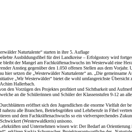
wälder Naturtalente“ starten in ihre 5. Auflage
beliebte Ausbildungsfibel für drei Landkreise – Erfolgsstory wird fortg
räge bleibt der Mangel am Fachkräftenachwuchs im Westerwald eine H
render Anstieg gegenüber den 1.050 offenen Stellen aus dem Vorjahr. Um
 hier setzen die „Westerwälder Naturtalente“ an. „Die gemeinsame Au
itiative „Wir Westerwälder“ bietet die wohl umfangreichste Übersicht 
 Achim Hallerbach.
on den Vorzügen des Projektes profitiert und Sichtbarkeit und Aufmer
, welche an die Schülerinnen und Schüler der Klassenstufen 9-12 an alle
urchblättern eröffnet sich den Jugendlichen die enorme Vielfalt der b
 nahezu alle Branchen, Betriebsgrößen und Lehrberufe in Fibel vertr
entieren und dem Fachkräftenachwuchs so ein vielversprechendes Zukun
Schwickert (Westerwaldkreis) unisono.
Lehrkräften und Unternehmen wissen wir: Der Bedarf an Orientierung i
rd“, erklären Saskia Schumacher, Projektverantwortliche der „Naturta