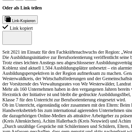
Oder als Link teilen
Link-Kopieren
Link kopiert
Seit 2021 im Einsatz für den Fachkräftenachwuchs der Region: „Wester
Die Ausbildungsinitiative zur Berufsorientierung veröffentlicht seine 
Trotz eines leichten Anstiegs neu abgeschlossener Ausbildungsvert
Koblenz sind aktuell 1.504 Ausbildungsplätze unbesetzt – ein alarmie
Ausbildungsperspektiven in der Region aufmerksam zu machen. Genau
Westerwaldkreis, der Wirtschaftsförderungen und der Gemeinschaftsin
der Vorsitzende des Verwaltungsrates von Wir Westerwälder, Landrat
Mehr als 160 Unternehmen haben in den vergangenen Jahren bereits v
Herzstück der Initiative ist und bleibt die gedruckte Ausbildungsfibel
Klasse 7 für den Unterricht zur Berufsorientierung eingesetzt wird.
Ob im Unterricht, eigenständig oder zusammen mit den Eltern: Beim D
Handwerksbetrieb bis zum international agierenden Unternehmen sind
die dazugehörigen Online-Medien als attraktive Arbeitgeber zu präs
(Kreis Altenkirchen), Achim Hallerbach (Kreis Neuwied) und Achim 
„Durch unzählige Gespräche mit Schülerinnen und Schülern, Eltern, 
zum Anfassen geschaffen, dass gern genutzt und aktiv nachgefragt wi