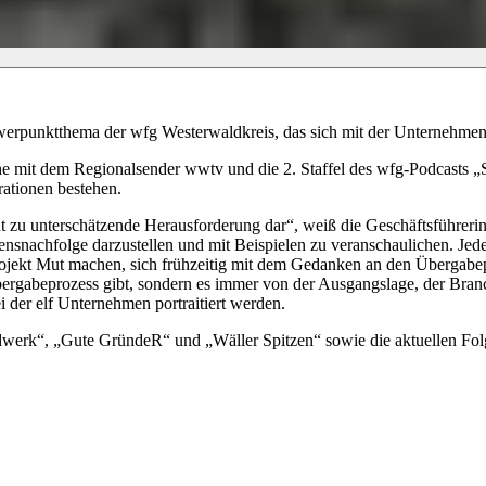
chwerpunktthema der wfg Westerwaldkreis, das sich mit der Unternehmen
he mit dem Regionalsender wwtv und die 2. Staffel des wfg-Podcasts „
rationen bestehen.
t zu unterschätzende Herausforderung dar“, weiß die Geschäftsführerin 
hmensnachfolge darzustellen und mit Beispielen zu veranschaulichen. J
ekt Mut machen, sich frühzeitig mit dem Gedanken an den Übergabepro
Übergabeprozess gibt, sondern es immer von der Ausgangslage, der Bra
 der elf Unternehmen portraitiert werden.
rk“, „Gute GründeR“ und „Wäller Spitzen“ sowie die aktuellen Fol