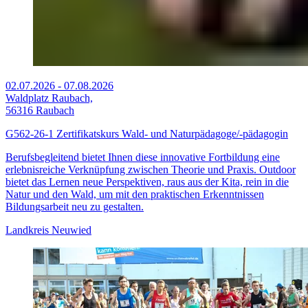
02.07.2026
-
07.08.2026
Waldplatz Raubach,
56316 Raubach
G562-26-1 Zertifikatskurs Wald- und Naturpädagoge/-pädagogin
Berufsbegleitend bietet Ihnen diese innovative Fortbildung eine
erlebnisreiche Verknüpfung zwischen Theorie und Praxis. Outdoor
bietet das Lernen neue Perspektiven, raus aus der Kita, rein in die
Natur und den Wald, um mit den praktischen Erkenntnissen
Bildungsarbeit neu zu gestalten.
Landkreis Neuwied