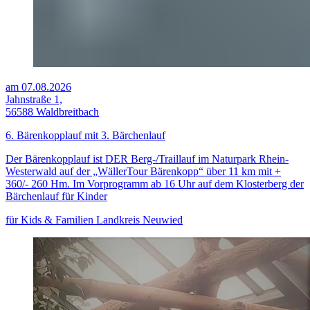
am 07.08.2026
Jahnstraße 1,
56588 Waldbreitbach
6. Bärenkopplauf mit 3. Bärchenlauf
Der Bärenkopplauf ist DER Berg-/Traillauf im Naturpark Rhein-
Westerwald auf der „WällerTour Bärenkopp“ über 11 km mit +
360/- 260 Hm. Im Vorprogramm ab 16 Uhr auf dem Klosterberg der
Bärchenlauf für Kinder
für Kids & Familien
Landkreis Neuwied