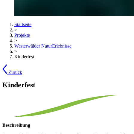
Startseite
>
Projekte
>
Westerwälder NaturErlebnisse
>
Kinderfest
Zurück
Kinderfest
Beschreibung