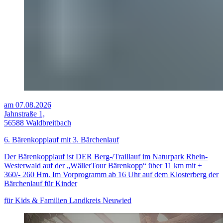
am 07.08.2026
Jahnstraße 1,
56588 Waldbreitbach
6. Bärenkopplauf mit 3. Bärchenlauf
Der Bärenkopplauf ist DER Berg-/Traillauf im Naturpark Rhein-
Westerwald auf der „WällerTour Bärenkopp“ über 11 km mit +
360/- 260 Hm. Im Vorprogramm ab 16 Uhr auf dem Klosterberg der
Bärchenlauf für Kinder
für Kids & Familien
Landkreis Neuwied