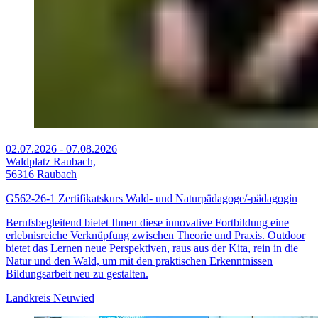
02.07.2026
-
07.08.2026
Waldplatz Raubach,
56316 Raubach
G562-26-1 Zertifikatskurs Wald- und Naturpädagoge/-pädagogin
Berufsbegleitend bietet Ihnen diese innovative Fortbildung eine
erlebnisreiche Verknüpfung zwischen Theorie und Praxis. Outdoor
bietet das Lernen neue Perspektiven, raus aus der Kita, rein in die
Natur und den Wald, um mit den praktischen Erkenntnissen
Bildungsarbeit neu zu gestalten.
Landkreis Neuwied