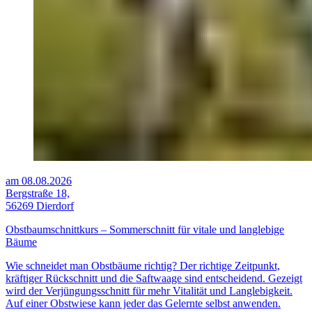
am 08.08.2026
Bergstraße 18,
56269 Dierdorf
Obstbaumschnittkurs – Sommerschnitt für vitale und langlebige
Bäume
Wie schneidet man Obstbäume richtig? Der richtige Zeitpunkt,
kräftiger Rückschnitt und die Saftwaage sind entscheidend. Gezeigt
wird der Verjüngungsschnitt für mehr Vitalität und Langlebigkeit.
Auf einer Obstwiese kann jeder das Gelernte selbst anwenden.