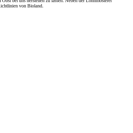
 Obst bei uns herstellen zu lassen. Neben der Lohnmosterei
ichtlinien von Bioland.