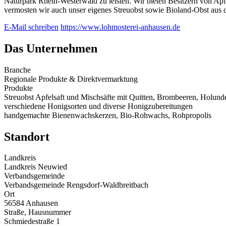
Naturpark Rhein-Westerwald zu leisten. Wir bieten Besitzern von Apf
vermosten wir auch unser eigenes Streuobst sowie Bioland-Obst aus d
E-Mail schreiben
https://www.lohmosterei-anhausen.de
Das Unternehmen
Branche
Regionale Produkte & Direktvermarktung
Produkte
Streuobst Apfelsaft und Mischsäfte mit Quitten, Brombeeren, Holunde
verschiedene Honigsorten und diverse Honigzubereitungen
handgemachte Bienenwachskerzen, Bio-Rohwachs, Rohpropolis
Standort
Landkreis
Landkreis Neuwied
Verbandsgemeinde
Verbandsgemeinde Rengsdorf-Waldbreitbach
Ort
56584 Anhausen
Straße, Hausnummer
Schmiedestraße 1