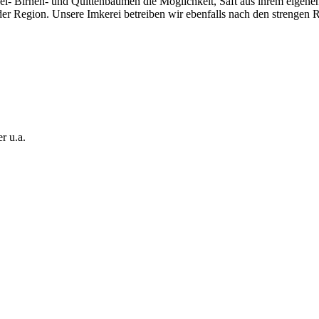
el- Birnen- und Quittenbäumen die Möglichkeit, Saft aus ihrem eigenen
er Region. Unsere Imkerei betreiben wir ebenfalls nach den strengen R
r u.a.