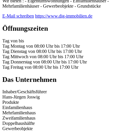
Wir bieten : - Eigentumswohnungen - Einfamilienhäuser -
Mehrfamilienhäuser - Gewerbeobjekte - Grundstücke
E-Mail schreiben
https://www.dig-immobilien.de
Öffnungszeiten
Tag
von
bis
Tag
Montag
von
08:00 Uhr
bis
17:00 Uhr
Tag
Dienstag
von
08:00 Uhr
bis
17:00 Uhr
Tag
Mittwoch
von
08:00 Uhr
bis
17:00 Uhr
Tag
Donnerstag
von
08:00 Uhr
bis
17:00 Uhr
Tag
Freitag
von
08:00 Uhr
bis
17:00 Uhr
Das Unternehmen
Inhaber/Geschäftsführer
Hans-Jürgen Joswig
Produkte
Einfamilienhaus
Mehrfamilienhaus
Zweifamilienhaus
Doppelhaushälfte
Gewerbeobjekte