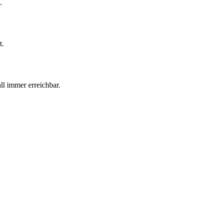
.
t.
ll immer erreichbar.