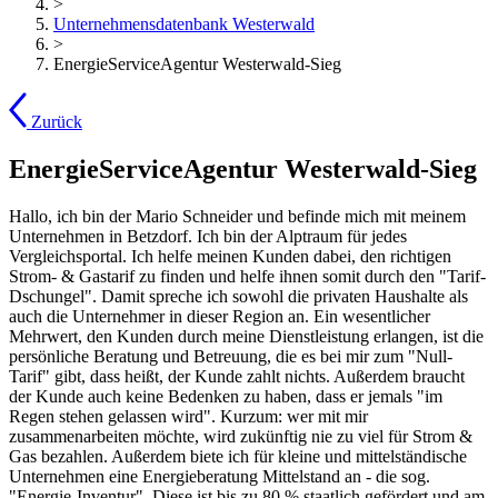
>
Unternehmensdatenbank Westerwald
>
EnergieServiceAgentur Westerwald-Sieg
Zurück
EnergieServiceAgentur Westerwald-Sieg
Hallo, ich bin der Mario Schneider und befinde mich mit meinem
Unternehmen in Betzdorf. Ich bin der Alptraum für jedes
Vergleichsportal. Ich helfe meinen Kunden dabei, den richtigen
Strom- & Gastarif zu finden und helfe ihnen somit durch den "Tarif-
Dschungel". Damit spreche ich sowohl die privaten Haushalte als
auch die Unternehmer in dieser Region an. Ein wesentlicher
Mehrwert, den Kunden durch meine Dienstleistung erlangen, ist die
persönliche Beratung und Betreuung, die es bei mir zum "Null-
Tarif" gibt, dass heißt, der Kunde zahlt nichts. Außerdem braucht
der Kunde auch keine Bedenken zu haben, dass er jemals "im
Regen stehen gelassen wird". Kurzum: wer mit mir
zusammenarbeiten möchte, wird zukünftig nie zu viel für Strom &
Gas bezahlen. Außerdem biete ich für kleine und mittelständische
Unternehmen eine Energieberatung Mittelstand an - die sog.
"Energie-Inventur". Diese ist bis zu 80 % staatlich gefördert und am