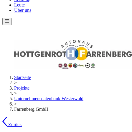
Leute
Über uns
Startseite
>
Projekte
>
Unternehmensdatenbank Westerwald
>
Farrenberg GmbH
Zurück