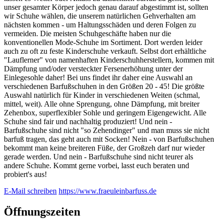
unser gesamter Körper jedoch genau darauf abgestimmt ist, sollten
wir Schuhe wählen, die unserem natürlichen Gehverhalten am
nächsten kommen - um Haltungsschäden und deren Folgen zu
vermeiden. Die meisten Schuhgeschäfte haben nur die
konventionellen Mode-Schuhe im Sortiment. Dort werden leider
auch zu oft zu feste Kinderschuhe verkauft. Selbst dort erhältliche
"Lauflerner" von namenhaften Kinderschuhherstellern, kommen mit
Dämpfung und/oder versteckter Fersenerhöhung unter der
Einlegesohle daher! Bei uns findet ihr daher eine Auswahl an
verschiedenen Barfußschuhen in den Größen 20 - 45! Die größte
Auswahl natürlich für Kinder in verschiedenen Weiten (schmal,
mittel, weit). Alle ohne Sprengung, ohne Dämpfung, mit breiter
Zehenbox, superflexibler Sohle und geringem Eigengewicht. Alle
Schuhe sind fair und nachhaltig produziert! Und nein -
Barfußschuhe sind nicht "so Zehendinger" und man muss sie nicht
barfuß tragen, das geht auch mit Socken! Nein - von Barfußschuhen
bekommt man keine breiteren Füße, der Großzeh darf nur wieder
gerade werden. Und nein - Barfußschuhe sind nicht teurer als
andere Schuhe. Kommt gerne vorbei, lasst euch beraten und
probiert's aus!
E-Mail schreiben
https://www.fraeuleinbarfuss.de
Öffnungszeiten