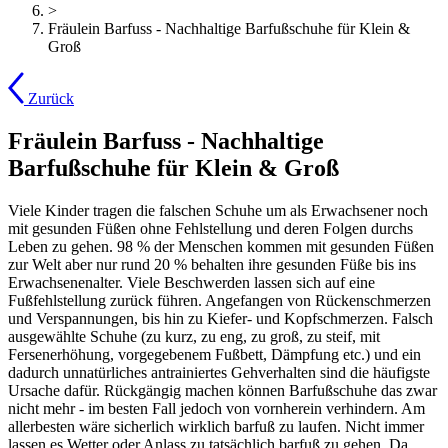
>
Fräulein Barfuss - Nachhaltige Barfußschuhe für Klein &
Groß
Zurück
Fräulein Barfuss - Nachhaltige
Barfußschuhe für Klein & Groß
Viele Kinder tragen die falschen Schuhe um als Erwachsener noch
mit gesunden Füßen ohne Fehlstellung und deren Folgen durchs
Leben zu gehen. 98 % der Menschen kommen mit gesunden Füßen
zur Welt aber nur rund 20 % behalten ihre gesunden Füße bis ins
Erwachsenenalter. Viele Beschwerden lassen sich auf eine
Fußfehlstellung zurück führen. Angefangen von Rückenschmerzen
und Verspannungen, bis hin zu Kiefer- und Kopfschmerzen. Falsch
ausgewählte Schuhe (zu kurz, zu eng, zu groß, zu steif, mit
Fersenerhöhung, vorgegebenem Fußbett, Dämpfung etc.) und ein
dadurch unnatürliches antrainiertes Gehverhalten sind die häufigste
Ursache dafür. Rückgängig machen können Barfußschuhe das zwar
nicht mehr - im besten Fall jedoch von vornherein verhindern. Am
allerbesten wäre sicherlich wirklich barfuß zu laufen. Nicht immer
lassen es Wetter oder Anlass zu tatsächlich barfuß zu gehen. Da