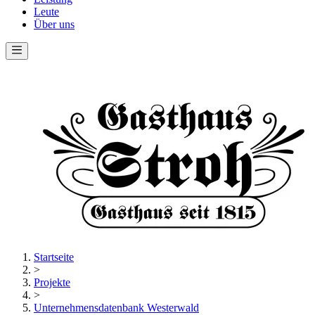
Leute
Über uns
Startseite
>
Projekte
>
Unternehmensdatenbank Westerwald