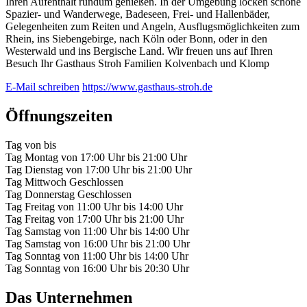
Ihren Aufenthalt rundum genießen. In der Umgebung locken schöne
Spazier- und Wanderwege, Badeseen, Frei- und Hallenbäder,
Gelegenheiten zum Reiten und Angeln, Ausflugsmöglichkeiten zum
Rhein, ins Siebengebirge, nach Köln oder Bonn, oder in den
Westerwald und ins Bergische Land. Wir freuen uns auf Ihren
Besuch Ihr Gasthaus Stroh Familien Kolvenbach und Klomp
E-Mail schreiben
https://www.gasthaus-stroh.de
Öffnungszeiten
Tag
von
bis
Tag
Montag
von
17:00 Uhr
bis
21:00 Uhr
Tag
Dienstag
von
17:00 Uhr
bis
21:00 Uhr
Tag
Mittwoch
Geschlossen
Tag
Donnerstag
Geschlossen
Tag
Freitag
von
11:00 Uhr
bis
14:00 Uhr
Tag
Freitag
von
17:00 Uhr
bis
21:00 Uhr
Tag
Samstag
von
11:00 Uhr
bis
14:00 Uhr
Tag
Samstag
von
16:00 Uhr
bis
21:00 Uhr
Tag
Sonntag
von
11:00 Uhr
bis
14:00 Uhr
Tag
Sonntag
von
16:00 Uhr
bis
20:30 Uhr
Das Unternehmen