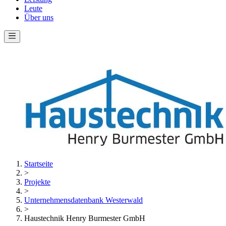
Leute
Über uns
Startseite
>
Projekte
>
Unternehmensdatenbank Westerwald
>
Haustechnik Henry Burmester GmbH