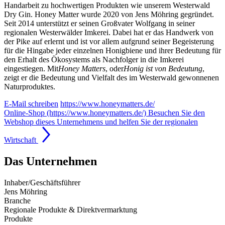
Handarbeit zu hochwertigen Produkten wie unserem Westerwald
Dry Gin. Honey Matter wurde 2020 von Jens Möhring gegründet.
Seit 2014 unterstützt er seinen Großvater Wolfgang in seiner
regionalen Westerwälder Imkerei. Dabei hat er das Handwerk von
der Pike auf erlernt und ist vor allem aufgrund seiner Begeisterung
für die Hingabe jeder einzelnen Honigbiene und ihrer Bedeutung für
den Erhalt des Ökosystems als Nachfolger in die Imkerei
eingestiegen. Mit
Honey Matters
, oder
Honig ist von Bedeutung
,
zeigt er die Bedeutung und Vielfalt des im Westerwald gewonnenen
Naturproduktes.
E-Mail schreiben
https://www.honeymatters.de/
Online-Shop (https://www.honeymatters.de/)
Besuchen Sie den
Webshop dieses Unternehmens und helfen Sie der regionalen
Wirtschaft
Das Unternehmen
Inhaber/Geschäftsführer
Jens Möhring
Branche
Regionale Produkte & Direktvermarktung
Produkte