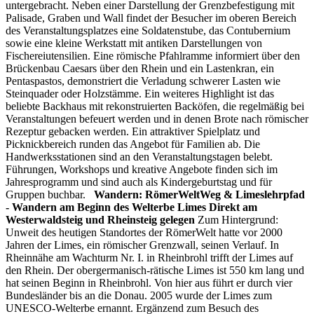
untergebracht. Neben einer Darstellung der Grenzbefestigung mit
Palisade, Graben und Wall findet der Besucher im oberen Bereich
des Veranstaltungsplatzes eine Soldatenstube, das Contubernium
sowie eine kleine Werkstatt mit antiken Darstellungen von
Fischereiutensilien. Eine römische Pfahlramme informiert über den
Brückenbau Caesars über den Rhein und ein Lastenkran, ein
Pentaspastos, demonstriert die Verladung schwerer Lasten wie
Steinquader oder Holzstämme. Ein weiteres Highlight ist das
beliebte Backhaus mit rekonstruierten Backöfen, die regelmäßig bei
Veranstaltungen befeuert werden und in denen Brote nach römischer
Rezeptur gebacken werden. Ein attraktiver Spielplatz und
Picknickbereich runden das Angebot für Familien ab. Die
Handwerksstationen sind an den Veranstaltungstagen belebt.
Führungen, Workshops und kreative Angebote finden sich im
Jahresprogramm und sind auch als Kindergeburtstag und für
Gruppen buchbar.
Wandern:
RömerWeltWeg & Limeslehrpfad
- Wandern am Beginn des Welterbe Limes Direkt am
Westerwaldsteig und Rheinsteig gelegen
Zum Hintergrund:
Unweit des heutigen Standortes der RömerWelt hatte vor 2000
Jahren der Limes, ein römischer Grenzwall, seinen Verlauf. In
Rheinnähe am Wachturm Nr. I. in Rheinbrohl trifft der Limes auf
den Rhein. Der obergermanisch-rätische Limes ist 550 km lang und
hat seinen Beginn in Rheinbrohl. Von hier aus führt er durch vier
Bundesländer bis an die Donau. 2005 wurde der Limes zum
UNESCO-Welterbe ernannt. Ergänzend zum Besuch des