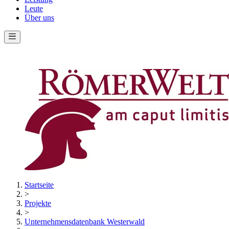
Leute
Über uns
Startseite
>
Projekte
>
Unternehmensdatenbank Westerwald