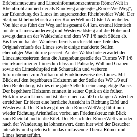
Erlebnismuseums und Limesinformationszentrums RömerWelt in
Rheinbrohl animiert der als Rundweg angelegte „RömerWeltWeg“,
zur Erkundung des Limes im angrenzenden Rheinbrohler Wald. Der
Startpunkt befindet sich an der RömerWelt im Ortsteil Arienheller.
Von hier aus führt der Weg auf insgesamt 8,4 km, erstmal identisch
mit dem Limeswanderweg und Westerwaldsteig auf die Höhe und
zweigt dann an der Waldschule und dem WP 1/8 nach Süden ab.
Bis hierhin hat der Wanderer bereits noch sichtbare Teile des
Originalverlaufs des Limes sowie einige markierte Stellen
ehemaliger Wachtürme passiert. An der Waldschule erwartet den
Limesinteressierten dann die Ausgrabungsstelle des Turmes WP 1/8,
ein rekonstruierter Limesdurchlass mit Palisade, Wall und Graben
sowie ein Limeslehrpfad mit Schautafeln und weiteren
Informationen zum Aufbau und Funktionsweise des Limes. Mit
Blick auf den begehbaren Holzturm an der Stelle des WP 1/9 auf
dem Beulenberg, ist dies eine gute Stelle für eine ausgiebige Pause.
Der begehbare Holzturm erinnert in seiner Optik an die frühen
Holztürme am Limes und ist über einen ca. 500 m langen Abstecher
erreichbar. Er bietet eine herrliche Aussicht in Richtung Eifel und
Westerwald. Der Rückweg über den RömerWeltWeg führt nun
wieder Richtung Arienheller, vorbei am Friedenskreuz mit Blick
zum Rheintal und in die Eifel. Der Besuch der RömerWelt vor oder
nach der Wanderung ist lohnenswert, denn hier wird der Besucher
interaktiv und spielerisch an das umfassende Thema Römer und
Limes herangeführt.