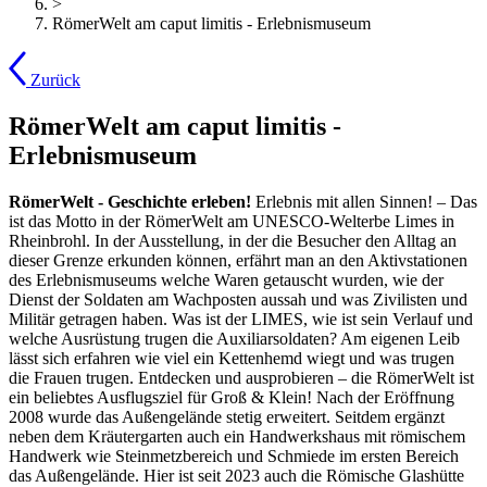
>
RömerWelt am caput limitis - Erlebnismuseum
Zurück
RömerWelt am caput limitis -
Erlebnismuseum
RömerWelt - Geschichte erleben!
Erlebnis mit allen Sinnen! – Das
ist das Motto in der RömerWelt am UNESCO-Welterbe Limes in
Rheinbrohl. In der Ausstellung, in der die Besucher den Alltag an
dieser Grenze erkunden können, erfährt man an den Aktivstationen
des Erlebnismuseums welche Waren getauscht wurden, wie der
Dienst der Soldaten am Wachposten aussah und was Zivilisten und
Militär getragen haben. Was ist der LIMES, wie ist sein Verlauf und
welche Ausrüstung trugen die Auxiliarsoldaten? Am eigenen Leib
lässt sich erfahren wie viel ein Kettenhemd wiegt und was trugen
die Frauen trugen. Entdecken und ausprobieren – die RömerWelt ist
ein beliebtes Ausflugsziel für Groß & Klein! Nach der Eröffnung
2008 wurde das Außengelände stetig erweitert. Seitdem ergänzt
neben dem Kräutergarten auch ein Handwerkshaus mit römischem
Handwerk wie Steinmetzbereich und Schmiede im ersten Bereich
das Außengelände. Hier ist seit 2023 auch die Römische Glashütte