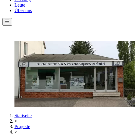
Leute
Über uns
Startseite
>
Projekte
>