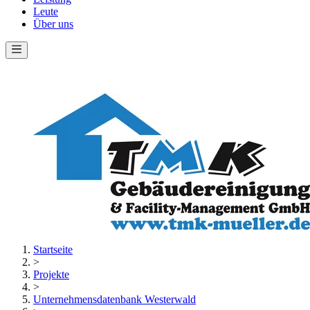
Leute
Über uns
Startseite
>
Projekte
>
Unternehmensdatenbank Westerwald