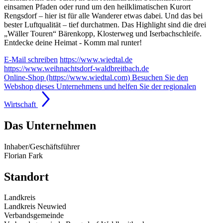
einsamen Pfaden oder rund um den heilklimatischen Kurort
Rengsdorf – hier ist für alle Wanderer etwas dabei. Und das bei
bester Luftqualität – tief durchatmen. Das Highlight sind die drei
„Wäller Touren“ Bärenkopp, Klosterweg und Iserbachschleife.
Entdecke deine Heimat - Komm mal runter!
E-Mail schreiben
https://www.wiedtal.de
https://www.weihnachtsdorf-waldbreitbach.de
Online-Shop (https://www.wiedtal.com)
Besuchen Sie den
Webshop dieses Unternehmens und helfen Sie der regionalen
Wirtschaft
Das Unternehmen
Inhaber/Geschäftsführer
Florian Fark
Standort
Landkreis
Landkreis Neuwied
Verbandsgemeinde