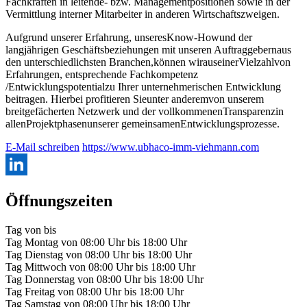
Fachkräften in leitende- bzw. Managementpositionen sowie in der
Vermittlung interner Mitarbeiter in anderen Wirtschaftszweigen.
Aufgrund unserer Erfahrung, unseresKnow-Howund der
langjährigen Geschäftsbeziehungen mit unseren Auftraggebernaus
den unterschiedlichsten Branchen,können wirauseinerVielzahlvon
Erfahrungen, entsprechende Fachkompetenz
/Entwicklungspotentialzu Ihrer unternehmerischen Entwicklung
beitragen. Hierbei profitieren Sieunter anderemvon unserem
breitgefächerten Netzwerk und der vollkommenenTransparenzin
allenProjektphasenunserer gemeinsamenEntwicklungsprozesse.
E-Mail schreiben
https://www.ubhaco-imm-viehmann.com
Öffnungszeiten
Tag
von
bis
Tag
Montag
von
08:00 Uhr
bis
18:00 Uhr
Tag
Dienstag
von
08:00 Uhr
bis
18:00 Uhr
Tag
Mittwoch
von
08:00 Uhr
bis
18:00 Uhr
Tag
Donnerstag
von
08:00 Uhr
bis
18:00 Uhr
Tag
Freitag
von
08:00 Uhr
bis
18:00 Uhr
Tag
Samstag
von
08:00 Uhr
bis
18:00 Uhr